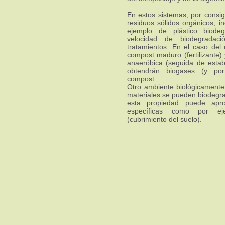
En estos sistemas, por consig
residuos sólidos orgánicos, i
ejemplo de plástico biode
velocidad de biodegradaci
tratamientos. En el caso del
compost maduro (fertilizante) 
anaeróbica (seguida de estab
obtendrán biogases (y por
compost.
Otro ambiente biológicamente 
materiales se pueden biodegra
esta propiedad puede apro
específicas como por e
(cubrimiento del suelo).