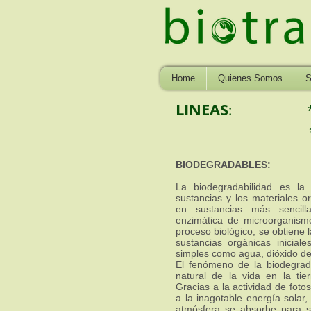
Home
Quienes Somos
S
LINEAS
:
BIODEGRADABLES:
La biodegradabilidad es la
sustancias y los materiales 
en sustancias más sencill
enzimática de microorganism
proceso biológico, se obtiene l
sustancias orgánicas inicial
simples como agua, dióxido d
El fenómeno de la biodegrada
natural de la vida en la tie
Gracias a la actividad de fotos
a la inagotable energía solar,
atmósfera se absorbe para si