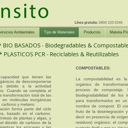
Línea gratuita:
0800 220 0246
ervicios Ambientales
Tipo de Materiales
Productos
Materia Pr
* BIO BASADOS - Biodegradables & Compostabl
* PLASTICOS PCR - Reciclables & Reutilizables
COMPOSTABLES:
 capacidad que tienen las
La compostabilidad es l
orgánicos de descomponerse
orgánico de transformar
as debido a la actividad
proceso de compostaje. 
os. Cuando se completa el
a transformación total de las
biodegradabilidad de los m
es en moléculas inorgánicas
para transformarlos en un
e carbono y metano.
nombre de compost. El com
ción forma parte del ciclo
fruto de la desintegración 
rra, basado en el carbono.
decir en presencia de oxígen
íntesis de plantas y algas, y
residuos) orgánico: el com
 el dióxido de carbono de la
ntetizar los azúcares y las
sustrato fértil y por su riq