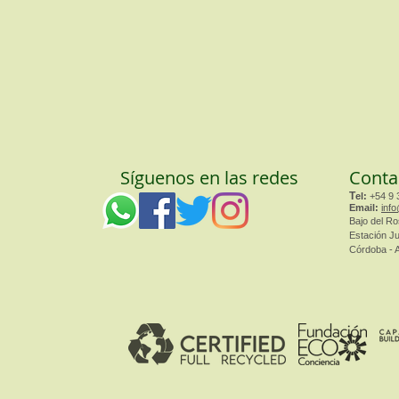
Síguenos en las redes
Conta
T
el:
+54 9 
Email:
info
Bajo del Ro
Estación J
Córdoba - 