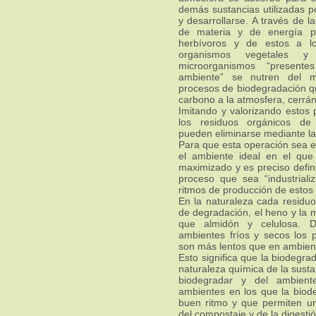
demás sustancias utilizadas p
y desarrollarse. A través de la
de materia y de energía p
herbívoros y de estos a lo
organismos vegetales y
microorganismos “presen
ambiente” se nutren del ma
procesos de biodegradación qu
carbono a la atmosfera, cerránd
Imitando y valorizando estos 
los residuos orgánicos de
pueden eliminarse mediante la
Para que esta operación sea ef
el ambiente ideal en el qu
maximizado y es preciso defin
proceso que sea “industriali
ritmos de producción de estos
En la naturaleza cada residuo
de degradación, el heno y la
que almidón y celulosa.
ambientes fríos y secos los 
son más lentos que en ambien
Esto significa que la biodegr
naturaleza química de la sust
biodegradar y del ambient
ambientes en los que la biod
buen ritmo y que permiten una
del compostaje y de la digesti