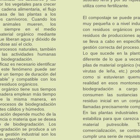
or los vegetales para crecer
utiliza como fertilizante.
 cadena alimentaria, el flujo
asa de las plantas a los
El compostaje se puede prac
s carnívoros. Cuando los
muy pequeña o a nivel indus
 animales mueren, los
tes siempre en el medio
con residuos orgánicos p
terial orgánico mediante
residuos de producciones ag
e liberan agua y dióxido de
se lleva a cabo en específi
ose así el ciclo.
gestión correcta del proceso
procesos naturales, también
Lo que sucede en la plan
 las actividades humanas
 biodegradación.
diferente de lo que a vec
icaz es necesario identificar
pilas de material orgánico (
e este fenómeno puede ser
virutas de leña, etc.) pro
ir un tiempo de duración del
como si estuvieran quem
zable” y compatible con los
realidad en esos montones
 residuos orgánicos.
biodegradación a cargo
 orgánico tiene sus tiempos
 madera emplean más tiempo
consumen las sustancias 
 De la misma manera, en
residuo inicial en un conj
procesos de biodegradación
llamadas precisamente comp
tes cálidos y húmedos.
En las plantas industriales
adación depende mucho de la
estabiliza para que carezc
ancia o materia que se desea
e de biodegradación. Los
material putrescible
egradación se produce a un
comercialización, se cont
 gestión industrial son los
cumplir una serie de requisit
ón anaeróbica.