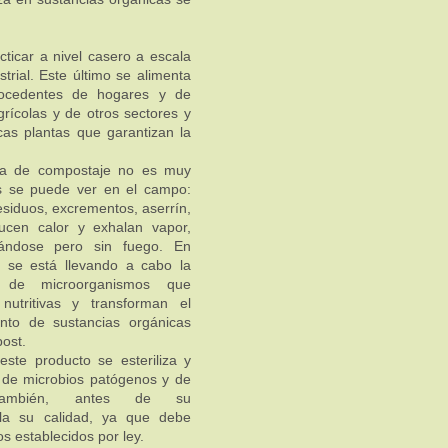
ticar a nivel casero a escala
trial. Este último se alimenta
rocedentes de hogares y de
rícolas y de otros sectores y
cas plantas que garantizan la
.
ta de compostaje no es muy
es se puede ver en el campo:
residuos, excrementos, aserrín,
ducen calor y exhalan vapor,
ándose pero sin fuego. En
 se está llevando a cabo la
 de microorganismos que
nutritivas y transforman el
unto de sustancias orgánicas
ost.
 este producto se esteriliza y
a de microbios patógenos y de
. También, antes de su
rola su calidad, ya que debe
os establecidos por ley.