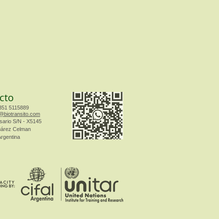
cto
351 5115889
@biotransito.com​​​
sario S/N - X5145
uárez Celman
Argentina