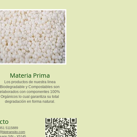
Materia Prima
Los productos de nuestra linea
Biodegradable y Compostables son
elaborados con componentes 100%
Orgánicos lo cual garantiza su total
degradación en forma natural.
cto
351 5115889
@biotransito.com​​​
sario S/N - X5145