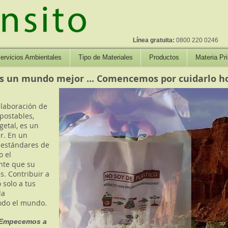
Línea gratuita:
0800 220 0246
ervicios Ambientales
Tipo de Materiales
Productos
Materia Pr
s un mundo mejor ... Comencemos por cuidarlo ho
elaboración de
postables,
etal, es un
r. En un
 estándares de
o el
nte que su
. Contribuir a
 solo a tus
la
todo el mundo.
. Empecemos a