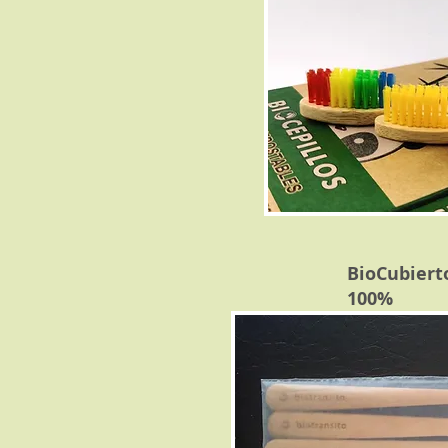
BioCubiert
100%