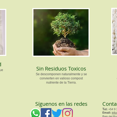
d
Sin Residuos Toxicos
que
n
Se descomponen naturalmente y se
convierten en valioso compost
nutriente de la Tierra.
Síguenos en las redes
Conta
T
el:
+54 9 
Email:
info
Bajo del Ro